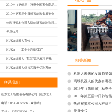
2019年（第68届）秋季全国五金商品交易会
2019年第五届中日韩智能装备展览会
热烈祝贺本公司入驻临沂智能制造科技城
元旦快乐
KUKA机器人宣传片
KUKA——工业4.0智能工厂
下料
库卡机器人焊接
库卡机器人
KUKA机器人--宝马7系汽车生产线
相关新闻
KUKA机器人焊接和激光切割系统
机器人未来的发展趋势如
码垛机器人的优点有哪些
联系我们
2019年（第68届）秋
山东北工智能装备有限公司（山东北工机器人）
2019年第五届中日韩智
电话：0539-8056556（豪德店）
热烈祝贺本公司入驻临沂
元旦快乐
手机：13355053226（尹）